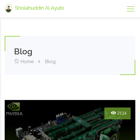
Sholahuddin Al Ayubi
Blog
Home
Blog
2134