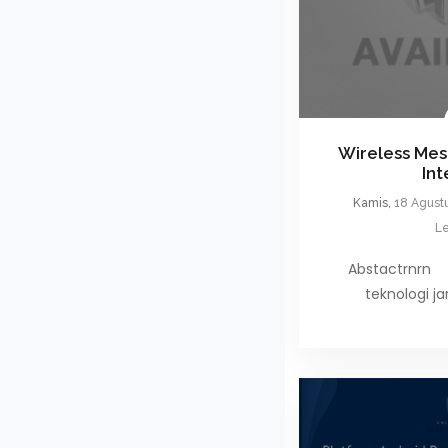
Wireless Mes
Int
Kamis,
18 Agust
Le
Abstactrnr
teknologi ja