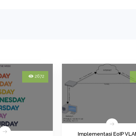
2672
Implementasi EoIP VLA