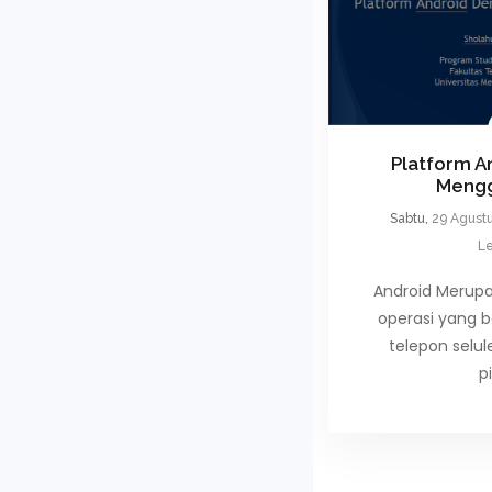
Platform A
Meng
Sabtu,
29 Agust
Le
Android Merup
operasi yang b
telepon selul
p