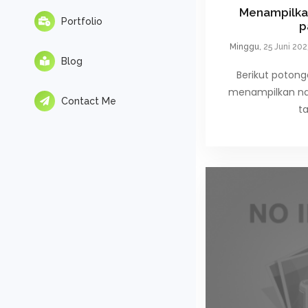
Menampilkan
Portfolio
p
Minggu,
25 Juni 20
Blog
Berikut poton
menampilkan na
Contact Me
t