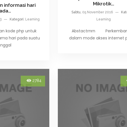
Mikrotik…
 informasi hari
ada…
Sabtu,
05 November 2016
Kat
23
Kategori:
Learning
Learning
gan kode php untuk
Abstactrnrn Perkemba
ma hari pada suatu
dalam mode akses internet
anggal
2784