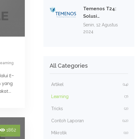
Temenos T24:
Solusi…
Senin, 12 Agustus
2024
earning
All Categories
alui E-
n yang
Artikel
(14)
akat…
Learning
(7)
Tricks
(2)
Contoh Laporan
(12)
1862
Mikrotik
(0)