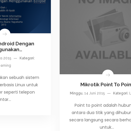
ndroid Dengan
gunakan…
us 2015
Kategori:
arning
akan sebuah sistem
Mikrotik Point To Poi
erbasis Linux untuk
er seperti telepon
Minggu,
14 Juni 2015
Kategori:
intar…
Point to point adalah hubu
antara dua titik yang dihub
secara langsung secara ber
untuk…