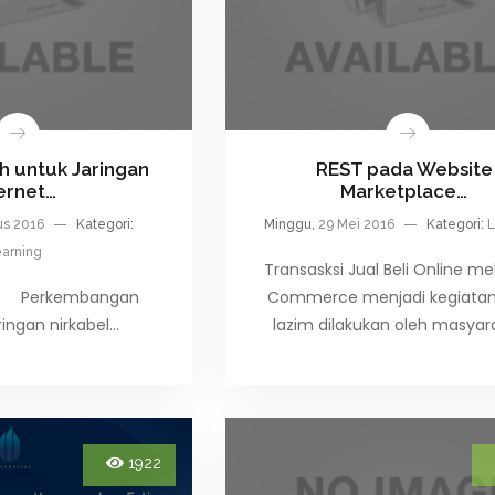
h untuk Jaringan
REST pada Website
ernet…
Marketplace…
us 2016
Kategori:
Minggu,
29 Mei 2016
Kategori:
L
arning
Transasksi Jual Beli Online mel
n Perkembangan
Commerce menjadi kegiata
ringan nirkabel…
lazim dilakukan oleh masyar
1922