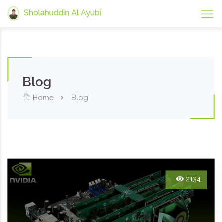
Sholahuddin Al Ayubi
Blog
Home
Blog
2134