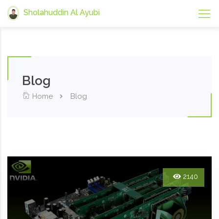
Sholahuddin Al Ayubi
Blog
Home
Blog
2140