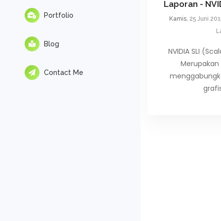
Laporan - NVI
Portfolio
Kamis,
25 Juni 20
L
Blog
NVIDIA SLI (Scal
Merupakan 
Contact Me
menggabungka
graf