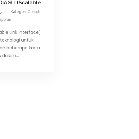
DIA SLI (Scalable…
15
Kategori:
Contoh
aporan
able Link Interface)
teknologi untuk
n beberapa kartu
is dalam…