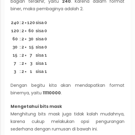
bagian terakhir, yaitu
240
. Karena dalam format
biner, maka pembaginya adalah 2.
240
:
2
=
120
sisa
0
120
:
2
=
60
sisa
0
60
:
2
=
30
sisa
0
30
:
2
=
15
sisa
0
15
:
2
=
7
sisa
1
7
:
2
=
3
sisa
1
3
:
2
=
1
sisa
1
Dengan begitu kita akan mendapatkan format
binernya, yaitu
11110000
.
Mengetahui bits mask
Menghitung bits mask juga tidak kalah mudahnya,
karena cukup melakukan opsi pengurangan
sederhana dengan rumusan di bawah ini.