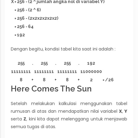
X
=
256
-
(2 ^ jumlah angka nol di variabel Y)
=
256
-
(2 ^ 6)
=
256
-
(2x2x2x2x2x2)
=
256
-
64
=
192
Dengan begitu, kondisi tabel kita saat ini adalah :
255
.
255
.
255
.
192
11111111
11111111
11111111
11000000
8
+
8
+
8
+
2
=
/26
Here Comes The Sun
Setelah melakukan kalkulasi menggunakan tabel
rumusan di atas dan mendapatkan nilai variabel
X
,
Y
serta
Z
, kini kita dapat melenggang untuk menjawab
semua tugas di atas.