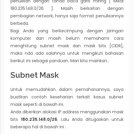
penulisan dengan tanda baca garis miring [ Misal
180.235.148.0/26 ]. Masih berkaitan dengan
pembagian network, hanya saja format penulisannya
berbeda.
Bagi Anda yang berkecimpung dengan jaringan
komputer dan masih belum memahami cara
menghitung subnet mask dan mask bits [CIDR],
maka nda ada salahnya untuk mengikuti bahasan
berikut ini sebagai panduan. Mari kita mainkan…
Subnet Mask
Untuk memudahkan dalam pemahanannya, saya
buatkan contoh keseharian terkait kasus subnet
mask seperti di bawah ini.
Anda diberikan alokasi IP address menggunakan mask
bits
180.235.148.0/26
. Lalu Anda ditugaskan untuk
beberapa hal di bawah ini :