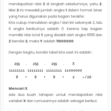
mendapatkan nilai
Z
di langkah sebelumnya, yaitu
2
.
Nilai
2
ini mewakili jumlah angka
1
dalam format biner
yang harus digunakan pada bagian terakhir.
Kita cukup menuliskan angka 1 dari kiri sebanyak 2, lalu
6 angka berikutnya adalah 0. Karena tiap bagian
memiliki nilai total 8 yang diwakili oleh angka 11111111 dan
Z
bernilai
2
, maka
Y
adalah
11000000
.
Dengan begitu, kondisi tabel kita saat ini adalah :
255
.
255
.
255
.
X
11111111
11111111
11111111
11000000
8
+
8
+
8
+
2
=
/26
Mencari X
Ada dua buah tahapan untuk mendapatkan nilai
variabel
X
dan rumusannya adalah sebagai berikut.