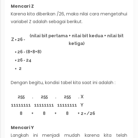
Mencari Z
Karena kita diberikan /26, maka nilai cara mengetahui
variabel Z adalah sebagai berikut.
(nilai bit pertama + nilai bit kedua + nilai bit
Z
=
26
-
ketiga)
=
26
-
(8+8+8)
=
26
-
24
=
2
Dengan begitu, kondisi tabel kita saat ini adalah :
255
.
255
.
255
.
X
11111111
11111111
11111111
Y
8
+
8
+
8
+
2
=
/26
Mencari Y
Langkah ini menjadi mudah karena kita telah