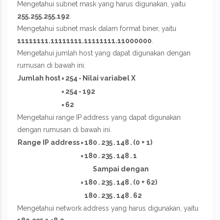
Mengetahui subnet mask yang harus digunakan, yaitu
255.255.255.192
.
Mengetahui subnet mask dalam format biner, yaitu
11111111.11111111.11111111.11000000
.
Mengetahui jumlah host yang dapat digunakan dengan
rumusan di bawah ini.
Jumlah host
=
254
-
Nilai variabel X
=
254
-
192
=
62
Mengetahui range IP address yang dapat digunakan
dengan rumusan di bawah ini.
Range IP address
=
180
.
235
.
148
.
(0 + 1)
=
180
.
235
.
148
.
1
Sampai dengan
=
180
.
235
.
148
.
(0 + 62)
180
.
235
.
148
.
62
Mengetahui network address yang harus digunakan, yaitu